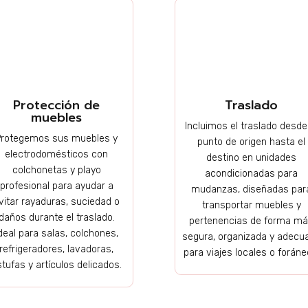
Protección de
Traslado
muebles
Incluimos el traslado desde
Protegemos sus muebles y
punto de origen hasta el
electrodomésticos con
destino en unidades
colchonetas y playo
acondicionadas para
profesional para ayudar a
mudanzas, diseñadas par
vitar rayaduras, suciedad o
transportar muebles y
daños durante el traslado.
pertenencias de forma m
deal para salas, colchones,
segura, organizada y adecu
refrigeradores, lavadoras,
para viajes locales o foráne
tufas y artículos delicados.