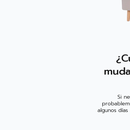
¿C
muda
Si n
probableme
algunos días