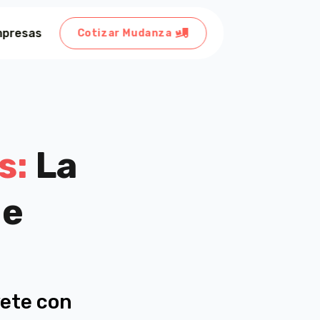
mpresas
mpresas
presas
Cotizar Mudanza
Cotizar Mudanza
Cotizar Mudanza



s:
La
de
ete con