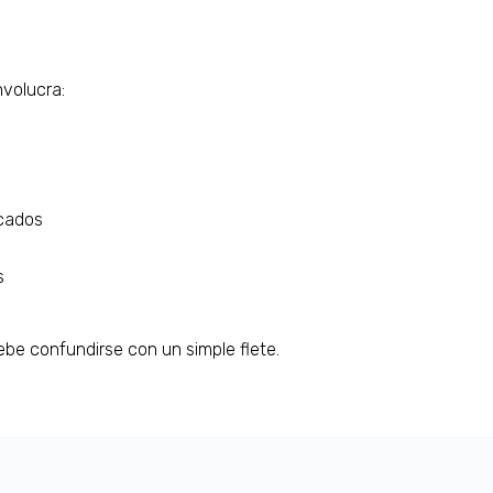
volucra:
icados
s
e confundirse con un simple flete.