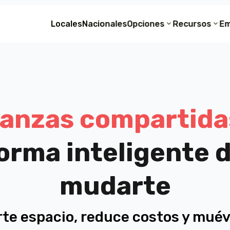
Locales
Locales
Nacionales
Nacionales
Opciones
Opciones
Recursos
Recursos
E
E
Locales
Nacionales
Opciones
Recursos
Em
anzas compartida
orma inteligente 
mudarte
te espacio, reduce costos y muév