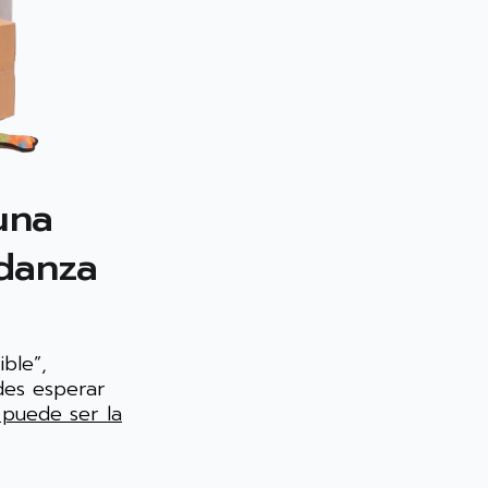
una
danza
ble”,
des esperar
puede ser la