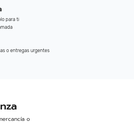
a
o para ti
ramada
tas o entregas urgentes
anza
mercancía o