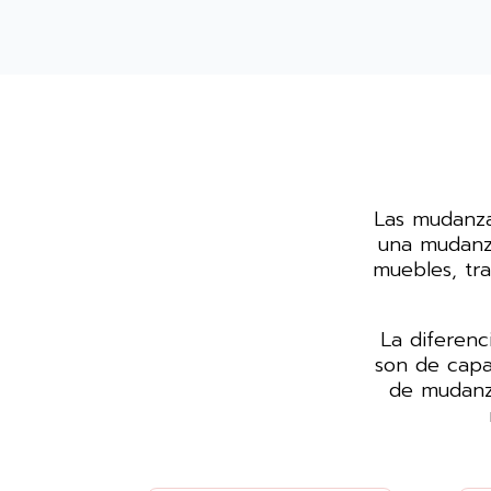
Las mudanza
una mudanza
muebles, tr
La diferenc
son de capa
de mudanza